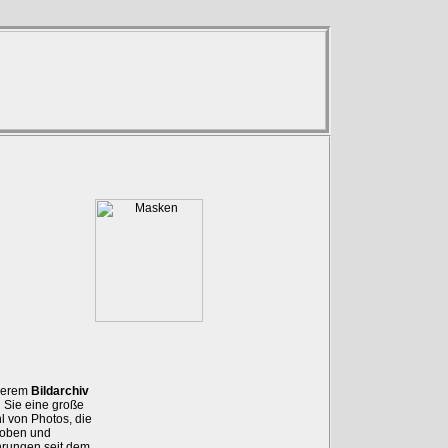
serem
Bildarchiv
n Sie eine große
hl
von Photos, die
roben und
hrungen seit dem