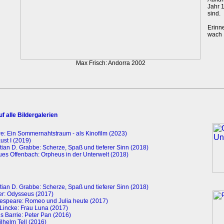
Jahr 
sind.
Erinn
wach .
Max Frisch: Andorra 2002
f alle Bildergalerien
: Ein Sommernahtstraum - als Kinofilm (2023)
ust I (2019)
tian D. Grabbe: Scherze, Spaß und tieferer Sinn (2018)
es Offenbach: Orpheus in der Unterwelt (2018)
tian D. Grabbe: Scherze, Spaß und tieferer Sinn (2018)
r: Odysseus (2017)
espeare: Romeo und Julia heute (2017)
Lincke: Frau Luna (2017)
 Barrie: Peter Pan (2016)
ilhelm Tell (2016)