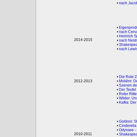
•
nach Jacob
•
Eigenprodu
•
nach Cerva
•
Heinrich S
2014-2015
•
nach Nest
•
Shakespea
•
nach Lewis
•
Die Rote Z
2012-2013
•
Molière: D
•
Szenen der
•
Der Teufel
•
Roter Ritte
•
Wilder: Un
•
Kafka: Der
•
Goldoni: St
•
Cinderell
•
Odyssee -
2010-2011
•
Shakespea