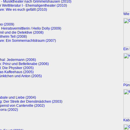
 - Musiktheater nach Grimmelshausen (2010)
 Weltliteratur I - Ehemaligentheater (2010)
e: Wie es euch gefällt (2010)
Wie 
o (2009)
 Heiratsvermittlerin / Hello Dolly (2009)
mil und die Detektive (2008)
ilhelm Tell (2008)
re: Ein Sommernachtstraum (2007)
Ein
hal: Jedermann (2006)
: Prinz und Bettelknabe (2006)
: Die Physiker (2005)
as Kaffeehaus (2005)
ünktchen und Anton (2005)
Pün
Kabale und Liebe (2004)
: Der Streik der Dienstmädchen (2003)
penst von Canterville (2002)
dorra (2002)
Kab