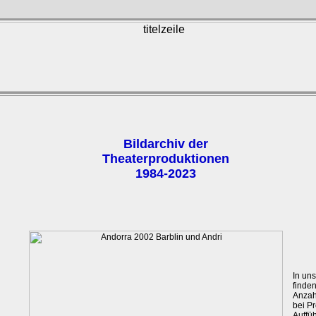
Bildarchiv der
Theaterproduktionen
1984-2023
In un
finde
Anza
bei P
Auffü