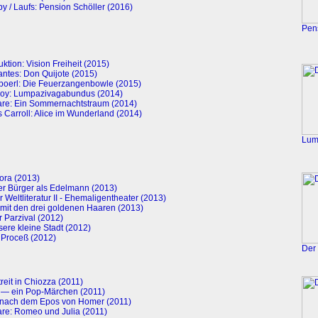
y / Laufs: Pension Schöller (2016)
Pen
ktion: Vision Freiheit (2015)
ntes: Don Quijote (2015)
poerl: Die Feuerzangenbowle (2015)
roy: Lumpazivagabundus (2014)
re: Ein Sommernachtstraum (2014)
 Carroll: Alice im Wunderland (2014)
Lum
ora (2013)
er Bürger als Edelmann (2013)
 Weltliteratur II - Ehemaligentheater (2013)
 mit den drei goldenen Haaren (2013)
r Parzival (2012)
sere kleine Stadt (2012)
 Proceß (2012)
Der
reit in Chiozza (2011)
a — ein Pop-Märchen (2011)
 nach dem Epos von Homer (2011)
re: Romeo und Julia (2011)