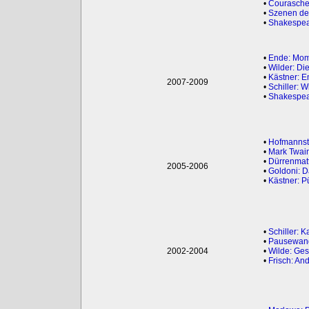
•
Courasche
•
Szenen der
•
Shakespear
•
Ende: Mom
•
Wilder: Die
•
Kästner: E
2007-2009
•
Schiller: W
•
Shakespea
•
Hofmannst
•
Mark Twain
•
Dürrenmatt
2005-2006
•
Goldoni: D
•
Kästner: P
•
Schiller: 
•
Pausewang
2002-2004
•
Wilde: Ges
•
Frisch: An