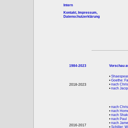
Intern
Kontakt, Impressum,
Datenschutzerklärung
1984-2023
Vorschau au
•
Shaespeare
•
Goethe: Fa
•
nach Chris
2018-2023
•
nach Jacqu
•
nach Chris
•
nach Home
•
nach Shak
•
nach Paul 
•
nach James
2016-2017
•
Schiller: W