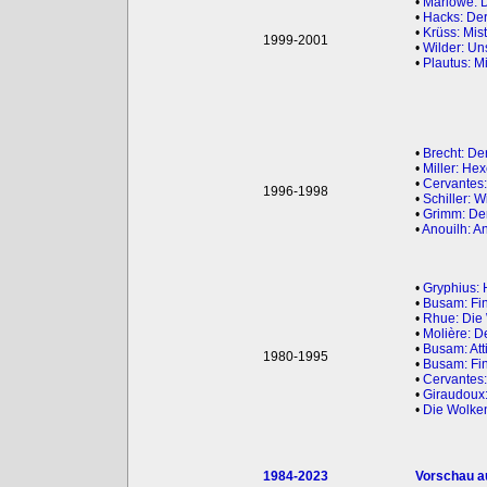
•
Marlowe: D
•
Hacks: Der
•
Krüss: Mist
1999-2001
•
Wilder: Un
•
Plautus: M
•
Brecht: De
•
Miller: He
•
Cervantes:
1996-1998
•
Schiller: 
•
Grimm: Der
•
Anouilh: A
•
Gryphius: 
•
Busam: Fin
•
Rhue: Die 
•
Molière: D
•
Busam: Att
1980-1995
•
Busam: Fin
•
Cervantes:
•
Giraudoux:
•
Die Wolke
1984-2023
Vorschau au