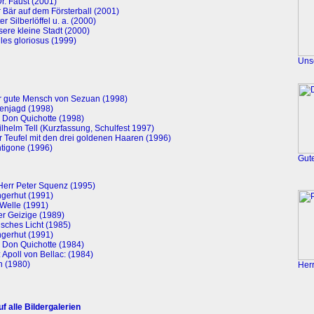
r. Faust (2001)
 Bär auf dem Försterball (2001)
er Silberlöffel u. a. (2000)
sere kleine Stadt (2000)
iles gloriosus (1999)
Unse
r gute Mensch von Sezuan (1998)
xenjagd (1998)
 Don Quichotte (1998)
Wilhelm Tell (Kurzfassung, Schulfest 1997)
 Teufel mit den drei goldenen Haaren (1996)
ntigone (1996)
Gut
Herr Peter Squenz (1995)
gerhut (1991)
Welle (1991)
er Geizige (1989)
isches Licht (1985)
gerhut (1991)
 Don Quichotte (1984)
 Apoll von Bellac: (1984)
n (1980)
Her
f alle Bildergalerien