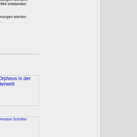
1984 entstanden
erungen werden
..